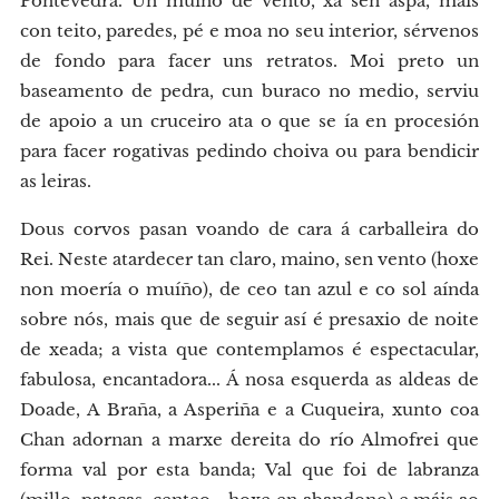
Pontevedra. Un muíño de vento, xa sen aspa, mais
con teito, paredes, pé e moa no seu interior, sérvenos
de fondo para facer uns retratos. Moi preto un
baseamento de pedra, cun buraco no medio, serviu
de apoio a un cruceiro ata o que se ía en procesión
para facer rogativas pedindo choiva ou para bendicir
as leiras.
Dous corvos pasan voando de cara á carballeira do
Rei. Neste atardecer tan claro, maino, sen vento (hoxe
non moería o muíño), de ceo tan azul e co sol aínda
sobre nós, mais que de seguir así é presaxio de noite
de xeada; a vista que contemplamos é espectacular,
fabulosa, encantadora... Á nosa esquerda as aldeas de
Doade, A Braña, a Asperiña e a Cuqueira, xunto coa
Chan adornan a marxe dereita do río Almofrei que
forma val por esta banda; Val que foi de labranza