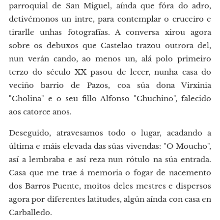
parroquial de San Miguel, aínda que fóra do adro,
detivémonos un intre, para contemplar o cruceiro e
tirarlle unhas fotografías. A conversa xirou agora
sobre os debuxos que Castelao trazou outrora del,
nun verán cando, ao menos un, alá polo primeiro
terzo do século XX pasou de lecer, nunha casa do
veciño barrio de Pazos, coa súa dona Virxinia
"Choliña" e o seu fillo Alfonso "Chuchiño", falecido
aos catorce anos.
Deseguido, atravesamos todo o lugar, acadando a
última e máis elevada das súas vivendas: "O Moucho",
así a lembraba e así reza nun rótulo na súa entrada.
Casa que me trae á memoria o fogar de nacemento
dos Barros Puente, moitos deles mestres e dispersos
agora por diferentes latitudes, algún aínda con casa en
Carballedo.