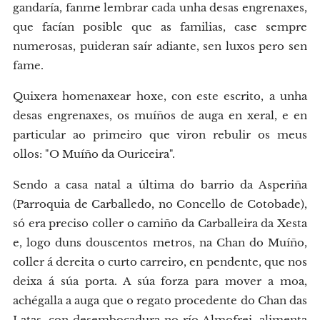
gandaría, fanme lembrar cada unha desas engrenaxes,
que facían posible que as familias, case sempre
numerosas, puideran saír adiante, sen luxos pero sen
fame.
Quixera homenaxear hoxe, con este escrito, a unha
desas engrenaxes, os muíños de auga en xeral, e en
particular ao primeiro que viron rebulir os meus
ollos: "O Muíño da Ouriceira".
Sendo a casa natal a última do barrio da Asperiña
(Parroquia de Carballedo, no Concello de Cotobade),
só era preciso coller o camiño da Carballeira da Xesta
e, logo duns douscentos metros, na Chan do Muíño,
coller á dereita o curto carreiro, en pendente, que nos
deixa á súa porta. A súa forza para mover a moa,
achégalla a auga que o regato procedente do Chan das
Latas, con desembocadura no río Almofrei, alimenta