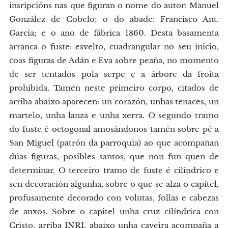
insripcións nas que figuran o nome do autor: Manuel
González de Cobelo; o do abade: Francisco Ant.
García; e o ano de fábrica 1860. Desta basamenta
arranca o fuste: esvelto, cuadrangular no seu inicio,
coas figuras de Adán e Eva sobre peaña, no momento
de ser tentados pola serpe e a árbore da froita
prohibida. Tamén neste primeiro corpo, citados de
arriba abaixo aparecen: un corazón, unhas tenaces, un
martelo, unha lanza e unha xerra. O segundo tramo
do fuste é octogonal amosándonos tamén sobre pé a
San Miguel (patrón da parroquia) ao que acompañan
dúas figuras, posibles santos, que non fun quen de
determinar. O terceiro tramo de fuste é cilíndrico e
sen decoración algunha, sobre o que se alza o capitel,
profusamente decorado con volutas, follas e cabezas
de anxos. Sobre o capitel unha cruz cilíndrica con
Cristo, arriba INRI, abaixo unha caveira acompaña a