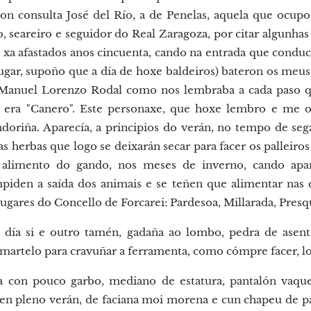
con consulta José del Río, a de Penelas, aquela que ocupo
, seareiro e seguidor do Real Zaragoza, por citar algunha
xa afastados anos cincuenta, cando na entrada que conduc
lugar, supoño que a día de hoxe baldeiros) bateron os meus 
Manuel Lorenzo Rodal como nos lembraba a cada paso q
a era "Canero". Este personaxe, que hoxe lembro e me o
ndoriña. Aparecía, a principios do verán, no tempo de sega
as herbas que logo se deixarán secar para facer os palleiro
alimento do gando, nos meses de inverno, cando apar
piden a saída dos animais e se teñen que alimentar nas c
lugares do Concello de Forcarei: Pardesoa, Millarada, Presque
 día si e outro tamén, gadaña ao lombo, pedra de asent
e martelo para cravuñar a ferramenta, como cómpre facer,
con pouco garbo, mediano de estatura, pantalón vaquei
 en pleno verán, de faciana moi morena e cun chapeu de pal