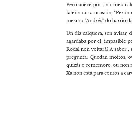
Permanece pois, no meu cale
falei noutra ocasión, "Peró
mesmo "Andrés" do barrio da 
Un día calquera, sen avisar, 
agardaba por el, impasible 
Rodal non voltará? A saber!,
pregunta: Quedan moitos, ou
quizás o rememore, ou non a
Xa non está para contos a caró