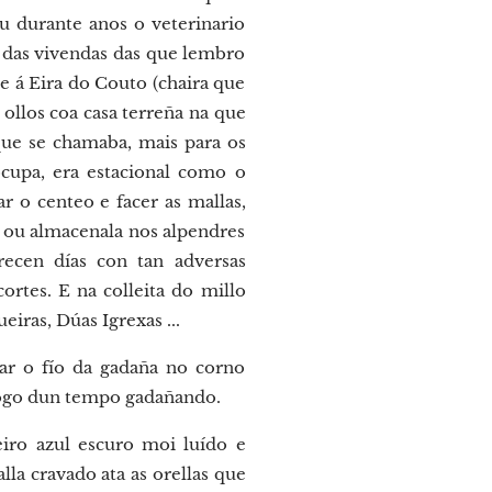
u durante anos o veterinario
s das vivendas das que lembro
e á Eira do Couto (chaira que
ollos coa casa terreña na que
ue se chamaba, mais para os
cupa, era estacional como o
r o centeo e facer as mallas,
s ou almacenala nos alpendres
ecen días con tan adversas
ortes. E na colleita do millo
iras, Dúas Igrexas ...
ar o fío da gadaña no corno
 logo dun tempo gadañando.
ro azul escuro moi luído e
la cravado ata as orellas que