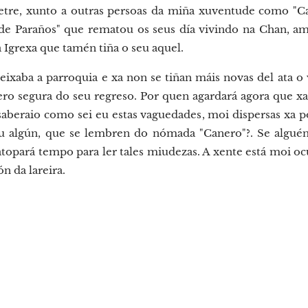
tre, xunto a outras persoas da miña xuventude como "Ca
n de Paraños" que rematou os seus día vivindo na Chan, a
Igrexa que tamén tiña o seu aquel.
deixaba a parroquia e xa non se tiñan máis novas del ata o 
pero segura do seu regreso. Por quen agardará agora que x
 saberaio como sei eu estas vaguedades, moi dispersas xa 
 algún, que se lembren do nómada "Canero"?. Se alguén 
topará tempo para ler tales miudezas. A xente está moi oc
n da lareira.