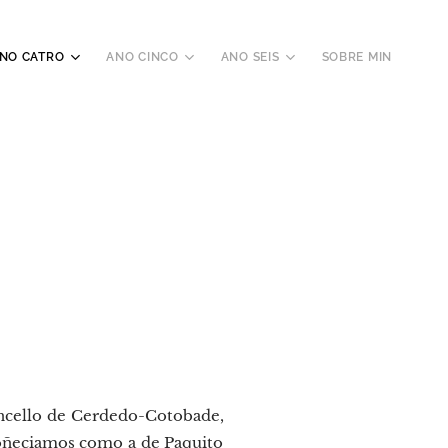
NO CATRO
ANO CINCO
ANO SEIS
SOBRE MIN
oncello de Cerdedo-Cotobade,
coñeciamos como a de Paquito