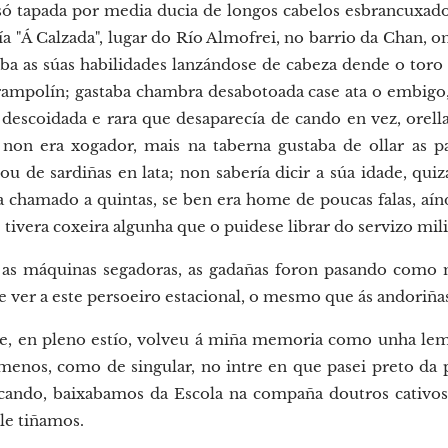
 só tapada por media ducia de longos cabelos esbrancuxado
ía "Á Calzada", lugar do Río Almofrei, no barrio da Chan, 
 as súas habilidades lanzándose de cabeza dende o toro
trampolín; gastaba chambra desabotoada case ata o embigo, 
escoidada e rara que desaparecía de cando en vez, orella
; non era xogador, mais na taberna gustaba de ollar as 
ou de sardiñas en lata; non sabería dicir a súa idade, quiz
a chamado a quintas, se ben era home de poucas falas, aínd
vera coxeira algunha que o puidese librar do servizo mili
 as máquinas segadoras, as gadañas foron pasando como m
 ver a este persoeiro estacional, o mesmo que ás andoriñas
de, en pleno estío, volveu á miña memoria como unha lem
menos, como de singular, no intre en que pasei preto da p
cando, baixabamos da Escola na compaña doutros cativo
lle tiñamos.