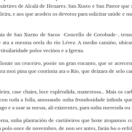
mártires de Alcalá de Henares: San Xusto e San Pastor qu
leira, e aos que acoden os devotos para solicitar saúde e m
oquia de San Xurxo de Sacos -Concello de Cotobade-, tens
 ata a mesma orela do río Lérez. A medio camiño, ubícase
ituilaridade polos veciños e a Igrexa.
lonxe un cruceiro, posúe un gran encanto, que se acrecent
 moi pina que continúa ata o Río, que deixara de selo ca
ira, case chaira, loce espléndida, maxestosa... Mais os ca
con toda a folla, amosando unha frondosidade infinda que
ougo e a usar as mesas, alí existentes, para unha merenda ou
orna, unha plantación de castiñeiros que hoxe atopamos c
á polo once de novembro, de non ser antes, farán bo o refr