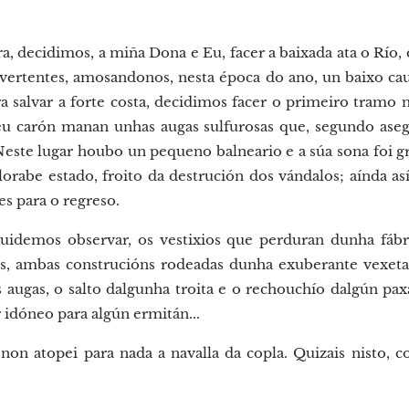
ra, decidimos, a miña Dona e Eu, facer a baixada ata o Río,
 vertentes, amosandonos, nesta época do ano, un baixo ca
 salvar a forte costa, decidimos facer o primeiro tramo n
eu carón manan unhas augas sulfurosas que, segundo ase
Neste lugar houbo un pequeno balneario e a súa sona foi 
lorabe estado, froito da destrución dos vándalos; aínda así
tes para o regreso.
idemos observar, os vestixios que perduran dunha fábri
, ambas construcións rodeadas dunha exuberante vexetac
augas, o salto dalgunha troita e o rechouchío dalgún pax
 idóneo para algún ermitán...
a non atopei para nada a navalla da copla. Quizais nisto,