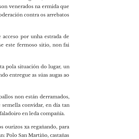
e son venerados na ermida que
oderación contra os arrebatos
e acceso por unha estrada de
 este fermoso sitio, non fai
a pola situación do lugar, un
ndo entregue as súas augas ao
rballos non están derramados,
 semella convidar, en día tan
 faladoiro en leda compañía.
os ourizos xa regañando, para
án: Polo San Martiño, castañas