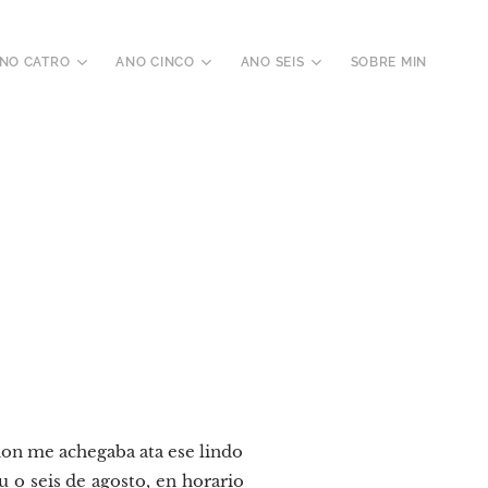
NO CATRO
ANO CINCO
ANO SEIS
SOBRE MIN
 non me achegaba ata ese lindo
 o seis de agosto, en horario