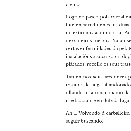
e viño.
Logo do paseo pola carballei
flúe encaixado entre as dúas
no estío nos acompañou. Para
derradeiros metros. Xa ao s
certas enfermidades da pel. 
instalacións atópanse en dep
plátanos, recolle os seus tras
Tamén nos seus arredores pu
muíños de auga abandonados
ollando o camiñar maino das 
meditación. Sen dúbida lugar
Ah!... Volvendo á carballeir
seguir buscando...