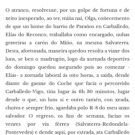
O atranco, resolveuse, por un golpe de fortuna e de
xeito inesperado, ao ter, miña nai, Olga, coñecemento
de que un home do barrio de Paraños en Carballedo,
Elías do Reconco, traballaba como encargado, nuhas
graveiras a carón do Miño, na mesma Salvaterra.
Desta, afortunada, maneira quedou resolta a viaxe dos
luns, se ben o madrugón, logo da xornada deportiva
do domingo quedou asegurado pois ao comezar -
Elías- a xornada laboral ás oito horas, a saída, dende
diante do garaxe do Coche que facía o percorrido
Carballedo-Vigo, tiña lugar ás 6h 30 minutos, lugar
dende o que, un luns si e outro tamén, con xeada,
choiva e sempre frío, agardaba polo R-8 do meu anxo
salvador. O regreso, os fins de semana, facíao os
venres por vía férrea (Salvaterra-Redondela-
Pontevedra) e dende aquí, por estrada, ata Carballedo