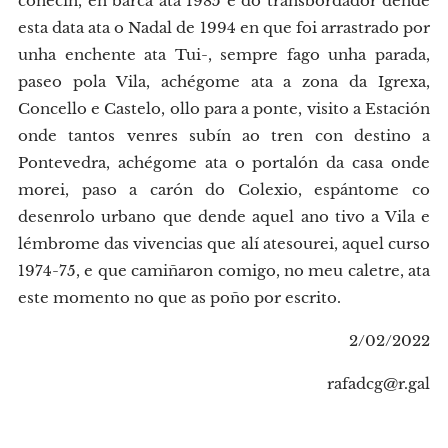
coñecín, en barca ata 1985 e do transbordador dende
esta data ata o Nadal de 1994 en que foi arrastrado por
unha enchente ata Tui-, sempre fago unha parada,
paseo pola Vila, achégome ata a zona da Igrexa,
Concello e Castelo, ollo para a ponte, visito a Estación
onde tantos venres subín ao tren con destino a
Pontevedra, achégome ata o portalón da casa onde
morei, paso a carón do Colexio, espántome co
desenrolo urbano que dende aquel ano tivo a Vila e
lémbrome das vivencias que alí atesourei, aquel curso
1974-75, e que camiñaron comigo, no meu caletre, ata
este momento no que as poño por escrito.
2/02/2022
rafadcg@r.gal