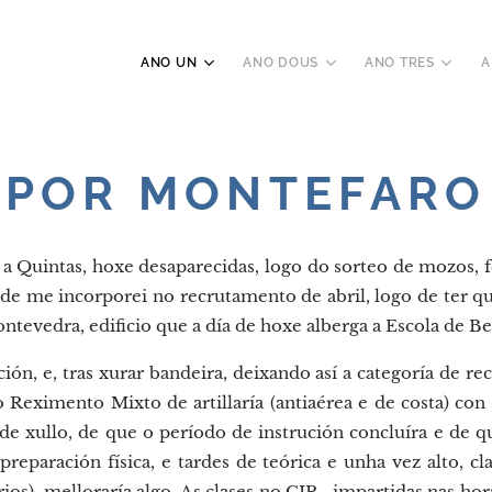
ANO UN
ANO DOUS
ANO TRES
A
POR MONTEFARO
a Quintas, hoxe desaparecidas, logo do sorteo de mozos, f
nde me incorporei no recrutamento de abril, logo de ter 
tevedra, edificio que a día de hoxe alberga a Escola de Bel
ión, e, tras xurar bandeira, deixando así a categoría de re
ao Reximento Mixto de artillaría (antiaérea e de costa) con
e xullo, de que o período de instrución concluíra e de q
preparación física, e tardes de teórica e unha vez alto, c
ios), melloraría algo. As clases no CIR., impartidas nas h