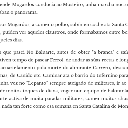
dende Mugardos conducía ao Mosteiro, unha marcha nocturn
taban o panorama.
or Mugardos, a comer o polbo, subín en coche ata Santa Cat
, puiden ver aqueles claustros, onde formabamos entre be
ueles días.
 que pasei No Baluarte, antes de obter "a branca" e saír
iven tempo de pasear Ferrol, de andar as súas rectas e long
o acuartelamento pola morte do almirante Carrero, descubr
s, de Canido etc. Camiñar ata o barrio do Inferniño para 
unha vez no "Lepanto" sempre ateigado de militares, ir ao c
 oír moitos toques de diana, xogar nun equipo de balonmán
parte activa de moita paradas militares, comer moitos chus
is, nada tan forte como esa semana en Santa Catalina de Mon