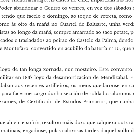
 Poder abandonar o Centro os venres, en vez dos sábados a
n tendo que facelo o domingo, ao toque de retreta, como
tome ás oito da mañá no Cuartel de Baluarte, unha verda
listas ao longo da mañá, sempre amarrado ao saco petate, 
cados e trasladados ao peirao do Castelo da Palma, dende 
e Montefaro, convertido en acubillo da batería nº 13, que 
r, logo de tan longa xornada, nun mosteiro. Este convento
 militar en 1837 logo da desamortización de Mendizabal. 
ardaban aos recentes artilleiros, os meus quedáronse en c
, para facerme cargo dunha sección de soldados-alumnos q
s exames, de Certificado de Estudos Primarios, que cunha
que alí vin e sufrín, resultou máis duro que calquera outra 
 matinais, engadiuse, polas calorosas tardes daquel xullo d