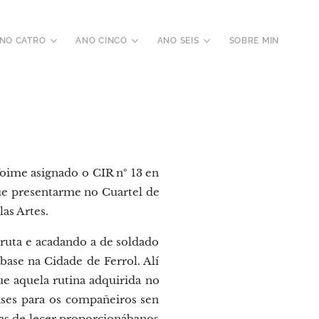
NO CATRO
ANO CINCO
ANO SEIS
SOBRE MIN
oime asignado o CIR nº 13 en
que presentarme no Cuartel de
as Artes.
cruta e acadando a de soldado
 base na Cidade de Ferrol. Alí
ue aquela rutina adquirida no
lases para os compañeiros sen
oras de lecer proporcionábanos